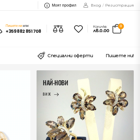
Моят профил
Вход
/
Регистрация
Пишете ни
или:
0
Количка:
лв.0.00
+359 882 851 708
Специални оферти
Пишете ни!
НАЙ-НОВИ
ВИЖ