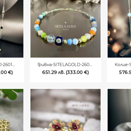
Колие-SITELAGOLD-260104
Гривна-SITELAGOLD-260105
.00
€
)
651.29
лв.
(
333.00
€
)
576.