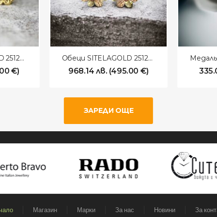
Обеци SITELAGOLD 251207
Обеци SITELAGOLD 251205
.00
€
)
968.14
лв.
(
495.00
€
)
335
ЗАРЕДИ ОЩЕ
чало
Магазин
Марки
За нас
Новини
За конт