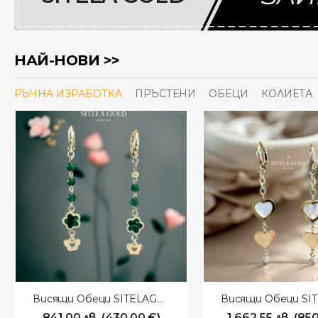
НАЙ-НОВИ >>
РЪЧНА ИЗРАБОТКА
ПРЪСТЕНИ
ОБЕЦИ
КОЛИЕТА
Висящи Обеци SITELAGOLD 260117
841.00
лв.
(
430.00
€
)
1,662.55
лв.
(
850