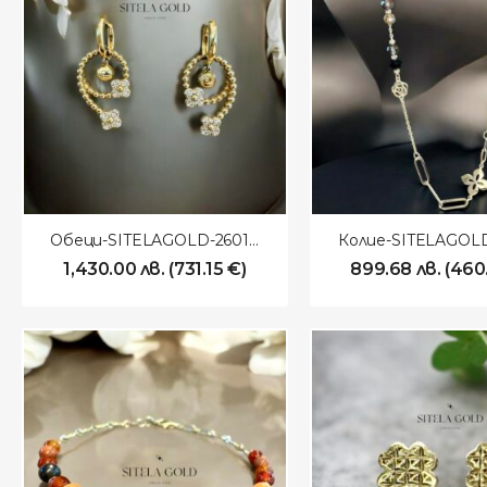
Обеци-SITELAGOLD-260106
1,430.00
лв.
(
731.15
€
)
899.68
лв.
(
460