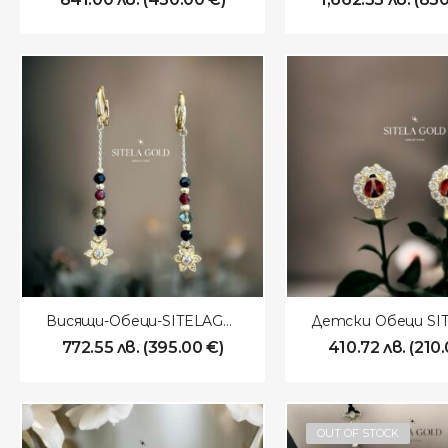
Висящи-Обеци-SITELAGOLD-260111
772.55
лв.
(
395.00
€
)
410.72
лв.
(
210
OUT OF STOCK