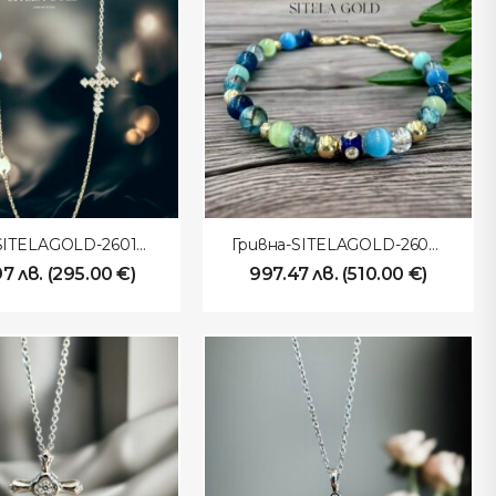
Колие-SITELAGOLD-260103
Гривна-SITELAGOLD-260102
97
лв.
(
295.00
€
)
997.47
лв.
(
510.00
€
)