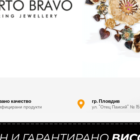
ижута
зано качество
гр. Пловдив
ифицирани продукти
ул. "Отец Паисий" № 15
 ГАРАНТИРАНО
ВИСОКО