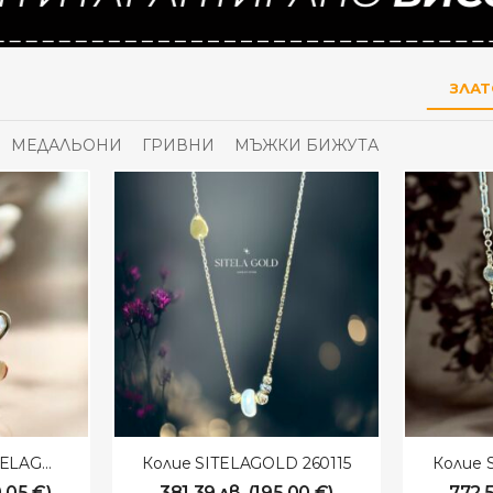
ЗЛА
МЕДАЛЬОНИ
ГРИВНИ
МЪЖКИ БИЖУТА
Висящи Обеци SITELAGOLD 260116
Колие SITELAGOLD 260115
Колие 
.05
€
)
381.39
лв.
(
195.00
€
)
772.