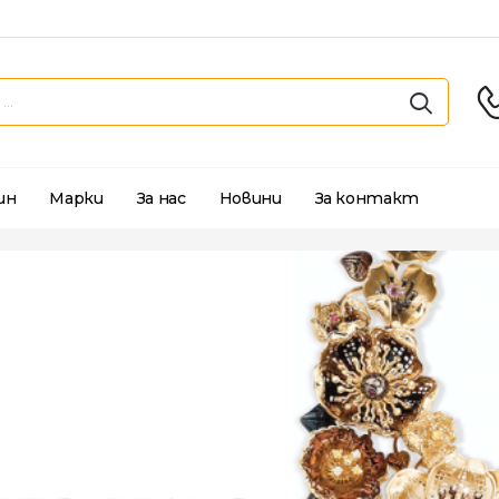
ин
Марки
За нас
Новини
За контакт
лиански
ЕБЪРНИ