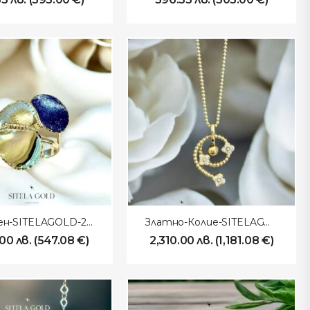
Пръстен-SITELAGOLD-270108
Златно-Колие-SITELAGOLD-260107
.00
лв.
(
547.08
€
)
2,310.00
лв.
(
1,181.08
€
)