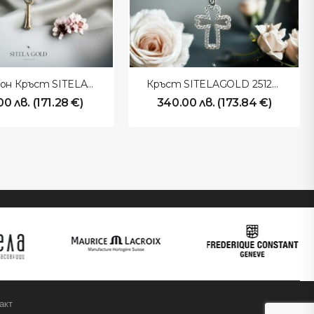
Медальон Кръст SITELAGOLD 251204
Кръст SITELAGOLD 251203
.00
лв.
(
171.28
€
)
340.00
лв.
(
173.84
€
)
акт