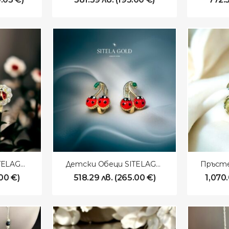
Детски Обеци SITELAGOLD 260110
Детски Обеци SITELAGOLD 260109
.00
€
)
518.29
лв.
(
265.00
€
)
1,070