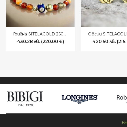
Гривна-SITELAGOLD-260101
430.28
лв.
(
220.00
€
)
420.50
лв.
(
215
На