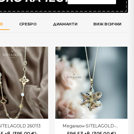
ТО
СРЕБРО
ДИАМАНТИ
ВИЖ ВСИЧКИ
SITELAGOLD 260113
Медальон-SITELAGOLD-260112
55
лв.
(
395.00
€
)
596.53
лв.
(
305.00
€
)