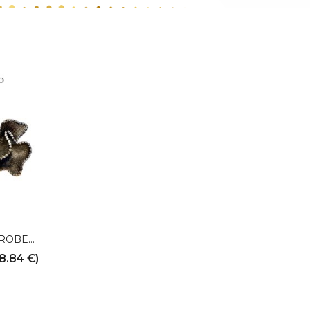
Обеци Soul Dance ROBERTO BRAVO
58.84
€
)