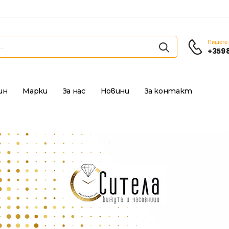
Пишете 
+359 
ин
Марки
За нас
Новини
За контакт