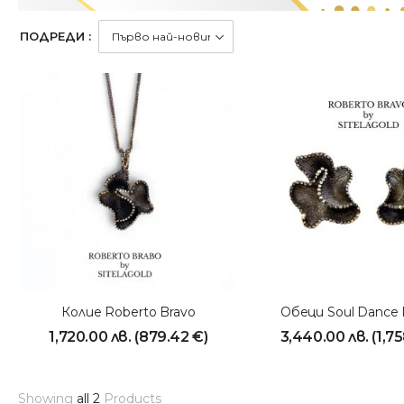
ПОДРЕДИ :
Колие Roberto Bravo
1,720.00
лв.
(
879.42
€
)
3,440.00
лв.
(
1,7
Showing
all 2
Products