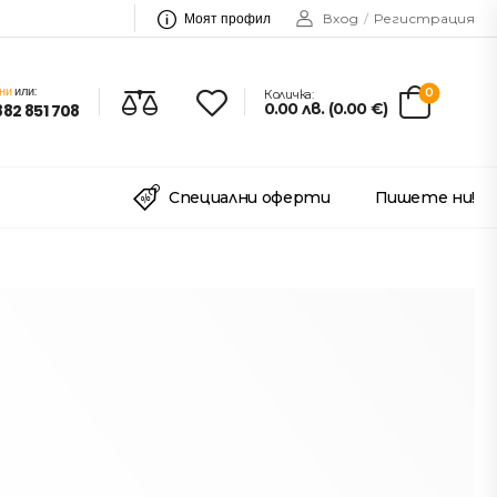
Моят профил
Вход
/
Регистрация
ни
или:
0
Количка:
0.00
лв.
(
0.00
€
)
882 851 708
Специални оферти
Пишете ни!