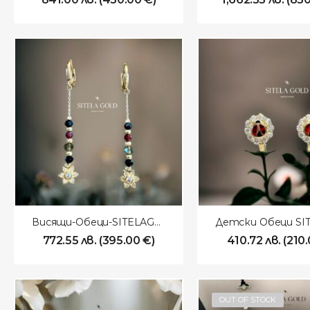
Висящи-Обеци-SITELAGOLD-260111
772.55
лв.
(
395.00
€
)
410.72
лв.
(
210
OUT OF STOCK