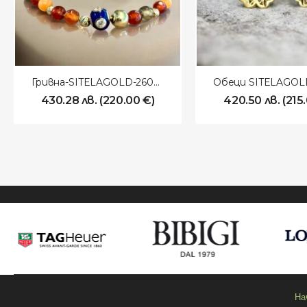
Гривна-SITELAGOLD-260101
430.28
лв.
(
220.00
€
)
420.50
лв.
(
215
На