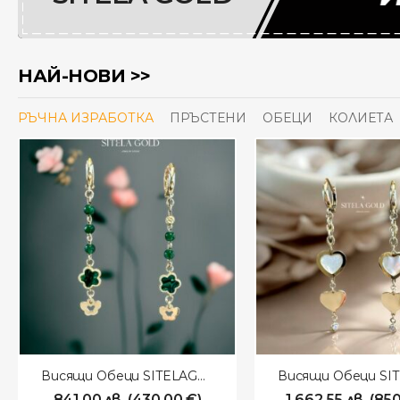
НАЙ-НОВИ >>
РЪЧНА ИЗРАБОТКА
ПРЪСТЕНИ
ОБЕЦИ
КОЛИЕТА
Висящи Обеци SITELAGOLD 260117
841.00
лв.
(
430.00
€
)
1,662.55
лв.
(
850