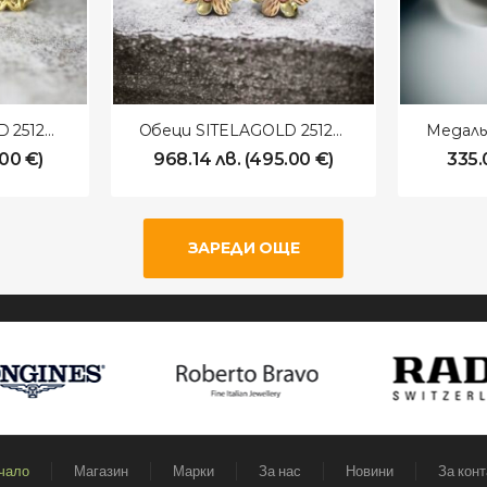
Обеци SITELAGOLD 251207
Обеци SITELAGOLD 251205
.00
€
)
968.14
лв.
(
495.00
€
)
335
ЗАРЕДИ ОЩЕ
чало
Магазин
Марки
За нас
Новини
За конт