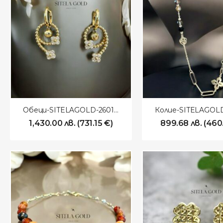
Обеци-SITELAGOLD-260106
1,430.00
лв.
(
731.15
€
)
899.68
лв.
(
460