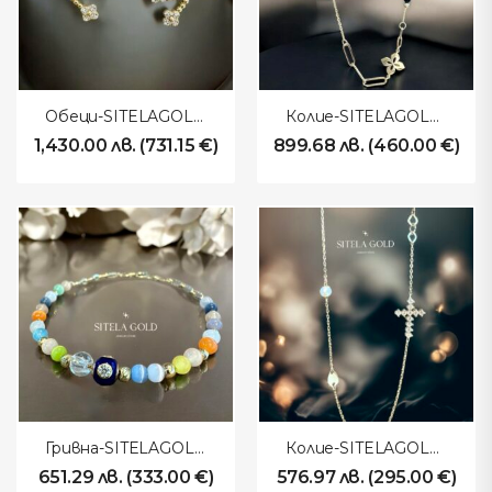
Обеци-SITELAGOLD-260106
Колие-SITELAGOLD-260104
1,430.00
лв.
(
731.15
€
)
899.68
лв.
(
460.00
€
)
Гривна-SITELAGOLD-260105
Колие-SITELAGOLD-260103
651.29
лв.
(
333.00
€
)
576.97
лв.
(
295.00
€
)