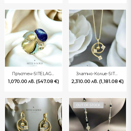
Пръстен-SITELAGOLD-270108
Златно-Колие-SITELAGOLD-260107
1,070.00
лв.
(
547.08
€
)
2,310.00
лв.
(
1,181.08
€
)
OUT OF STOCK