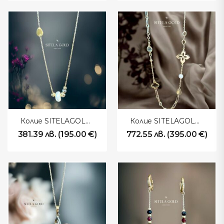
Колие SITELAGOLD 260115
Колие SITELAGOLD 260113
381.39
лв.
(
195.00
€
)
772.55
лв.
(
395.00
€
)