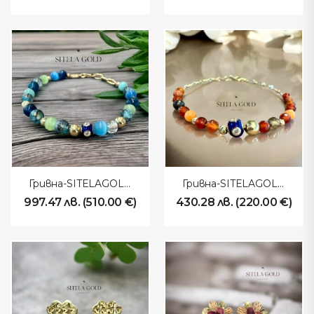
Гривна-SITELAGOLD-260102
Гривна-SITELAGOLD-260101
997.47
лв.
(
510.00
€
)
430.28
лв.
(
220.00
€
)