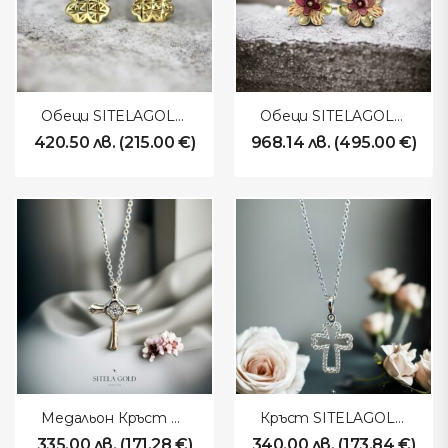
Обеци SITELAGOLD 251207
Обеци SITELAGOLD 251205
420.50
лв.
(
215.00
€
)
968.14
лв.
(
495.00
€
)
Медальон Кръст SITELAGOLD 251204
Кръст SITELAGOLD 251203
335.00
лв.
(
171.28
€
)
340.00
лв.
(
173.84
€
)