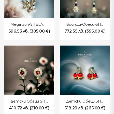
Медальон-SITELAGOLD-260112
Висящи-Обеци-SITELAGOLD-260111
596.53
лв.
(
305.00
€
)
772.55
лв.
(
395.00
€
)
Детски Обеци SITELAGOLD 260110
Детски Обеци SITELAGOLD 260109
410.72
лв.
(
210.00
€
)
518.29
лв.
(
265.00
€
)