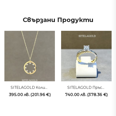
Свързани Продукти
SITELAGOLD Колие 231013
SITELAGOLD Пръстен 231008
395.00
лв.
(
201.96
€
)
740.00
лв.
(
378.36
€
)