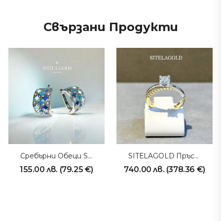
Свързани Продукти
Сребърни Обеци SITELAGOLD 251008
SITELAGOLD Пръстен 231008
155.00
лв.
(
79.25
€
)
740.00
лв.
(
378.36
€
)