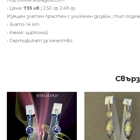
http://www.sitelagold.com
• Цена:
735 лв ;
2.50 гр 2.49 гр.
Изящен златен пръстен с уникален дизайн , тип годе
• Злато 14 кт
• Камък: цирконий
• Сертификат за качество
Свър