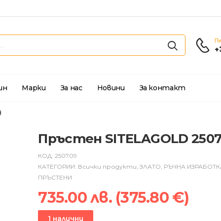
Пи
+
ин
Марки
За нас
Новини
За контакт
9
Пръстен SITELAGOLD 250
КОД:
250709
КАТЕГОРИИ:
Всички продукти
,
ЗЛАТО
,
РЪЧНА ИЗРАБОТК
ПРЪСТЕНИ
735.00
лв.
(
375.80
€
)
1 налични