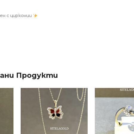
жен с цирконии
зани Продукти