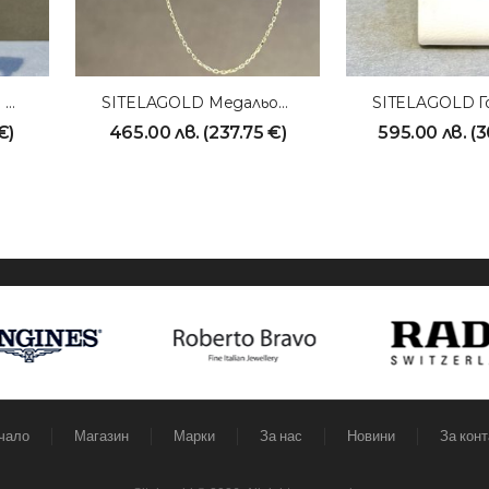
SITELAGOLD Висящи Обици
SITELAGOLD Медальон 231023
€
)
465.00
лв.
(
237.75
€
)
595.00
лв.
(
3
чало
Магазин
Марки
За нас
Новини
За конт