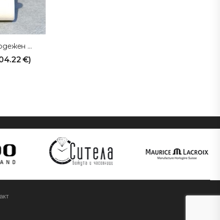
SITELAGOLD Годежен Пръстен
04.22
€
)
акт