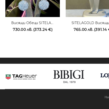
Висящи Обеци SITELAGOLD 211102
730.00
лв.
(
373.24
€
)
765.00
лв.
(
391.14
На