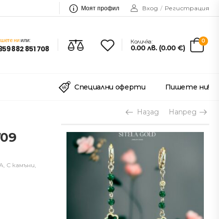
Моят профил
Вход
/
Регистрация
шете ни
или:
0
Количка:
0.00
лв.
(
0.00
€
)
359 882 851 708
Специални оферти
Пишете ни!
Назад
Напред
709
А
,
С камъни
,