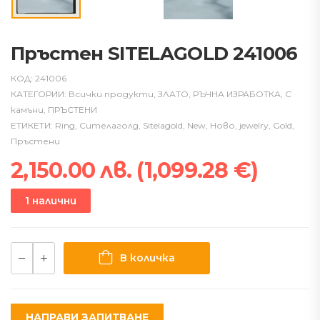
Пръстен SITELAGOLD 241006
КОД:
241006
КАТЕГОРИИ:
Всички продукти
,
ЗЛАТО
,
РЪЧНА ИЗРАБОТКА
,
С
камъни
,
ПРЪСТЕНИ
ЕТИКЕТИ:
Ring
,
Сителаголд
,
Sitelagold
,
New
,
Ново
,
jewelry
,
Gold
,
Пръстени
2,150.00
лв.
(
1,099.28
€
)
1 налични
В количка
НАПРАВИ ЗАПИТВАНЕ