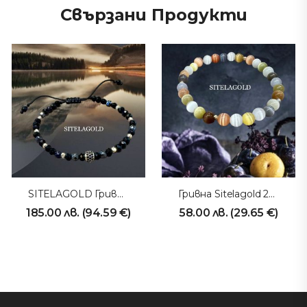
Свързани Продукти
SITELAGOLD Гривна 231011
Гривна Sitelagold 230905
185.00
лв.
(
94.59
€
)
58.00
лв.
(
29.65
€
)