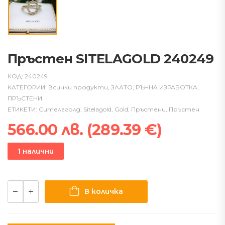
Пръстен SITELAGOLD 240249
КОД:
240249
КАТЕГОРИИ:
Всички продукти
,
ЗЛАТО
,
РЪЧНА ИЗРАБОТКА
,
ПРЪСТЕНИ
ЕТИКЕТИ:
Сителаголд
,
Sitelagold
,
Gold
,
Пръстени
,
Пръстен
566.00
лв.
(
289.39
€
)
1 налични
В количка