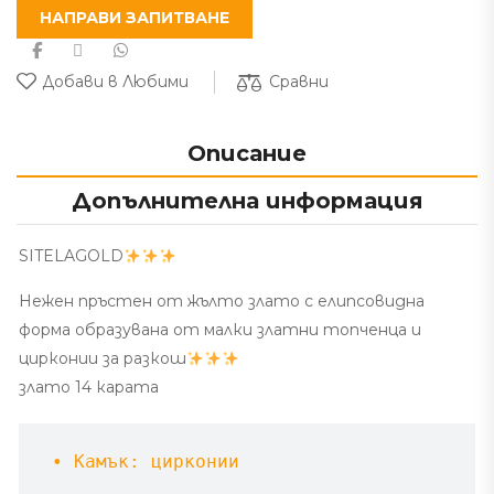
НАПРАВИ ЗАПИТВАНЕ
Сравни
Добави в Любими
Описание
Допълнителна информация
SITELAGOLD
Нежен пръстен от жълто злато с елипсовидна
форма образувана от малки златни топченца и
цирконии за разкош
злато 14 карата
 • Камък: цирконии