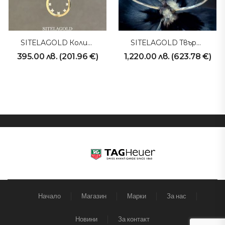
SITELAGOLD Колие 231013
SITELAGOLD Твърда Гривна 230425
395.00
лв.
(
201.96
€
)
1,220.00
лв.
(
623.78
€
)
Начало
Магазин
Марки
За нас
Новини
За контакт