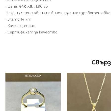
http://www.sitelagold.com
• Цена:
440 лв
. ; 1.90 гр
Нежни златни обици на винт , изящно изработен обко
• Злато 14 кт
• Камък: цитрин
• Сертификат за качество
Свър