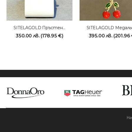
SITELAGOLD Пръстен 231010
350.00
лв.
(
178.95
€
)
395.00
лв.
(
201.96
На