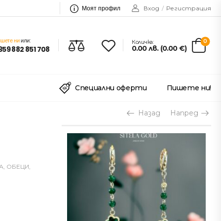
Моят профил
Вход
/
Регистрация
шете ни
или:
0
Количка:
0.00
лв.
(
0.00
€
)
359 882 851 708
Специални оферти
Пишете ни!
Назад
Напред
А
,
ОБЕЦИ
,