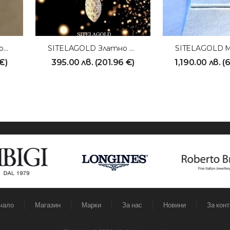
SITELAGOLD Медальон Черешки
SITELAGOLD Златно Колие 231016
€
)
395.00
лв.
(
201.96
€
)
1,190.00
лв.
(
чало
Магазин
Марки
За нас
Новини
За конт