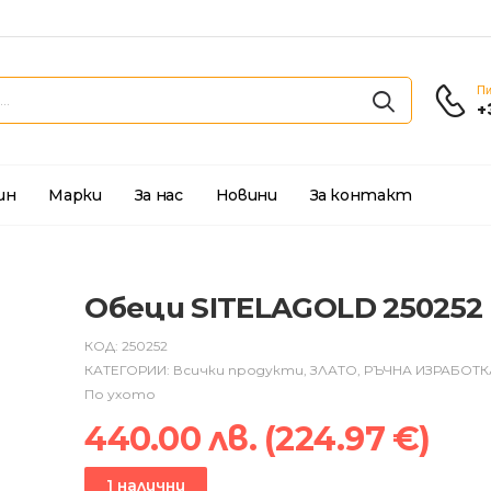
Пи
+
ин
Марки
За нас
Новини
За контакт
Обеци SITELAGOLD 250252
КОД:
250252
КАТЕГОРИИ:
Всички продукти
,
ЗЛАТО
,
РЪЧНА ИЗРАБОТК
По ухото
440.00
лв.
(
224.97
€
)
1 налични