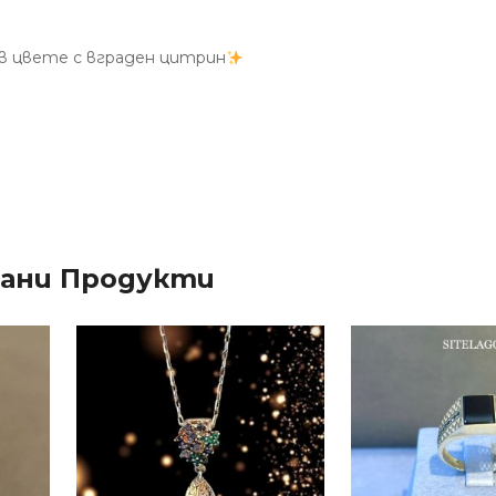
в цвете с вграден цитрин
зани Продукти