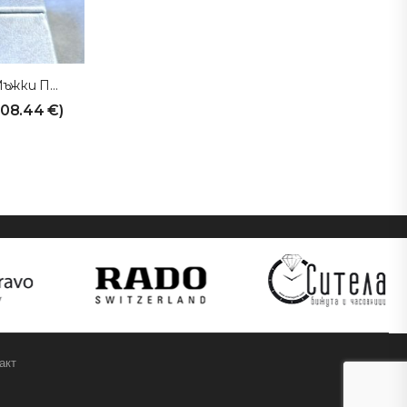
SITELAGOLD Мъжки Пръстен 231028
608.44
€
)
акт