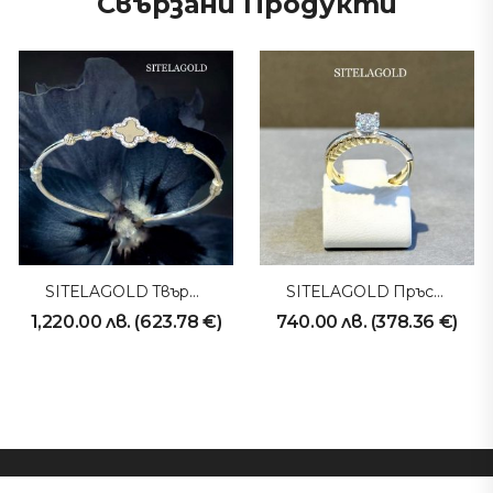
Свързани Продукти
SITELAGOLD Твърда Гривна 230425
SITELAGOLD Пръстен 231008
1,220.00
лв.
(
623.78
€
)
740.00
лв.
(
378.36
€
)