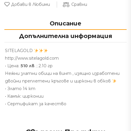
Сравни
Добави в Любими
Описание
Допълнителна информация
SITELAGOLD
http://www.sitelagold.com
• Цена:
510 лв
. ; 2.10 гр
Нежни златни обици на винт , изящно изработени
двойни преплетени кръгове и циркони в обков
• Злато 14 кт
• Камък: цирконии
• Сертификат за качество