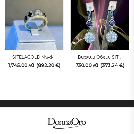
SITELAGOLD Мъжки Пръстен 231026
Висящи Обеци SITELAGOLD 211102
1,745.00
лв.
(
892.20
€
)
730.00
лв.
(
373.24
€
)