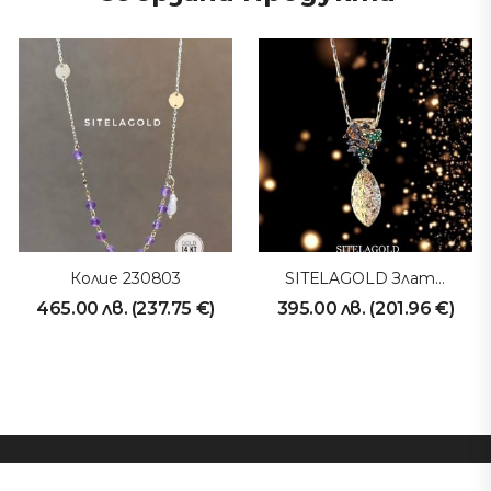
Колие 230803
SITELAGOLD Златно Колие 231016
465.00
лв.
(
237.75
€
)
395.00
лв.
(
201.96
€
)