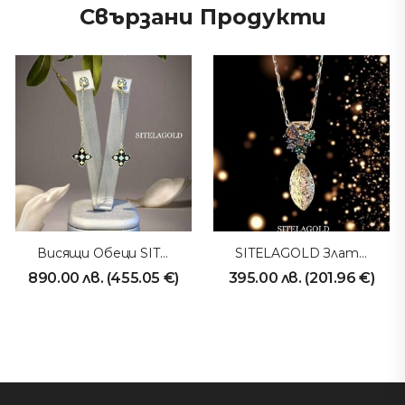
Свързани Продукти
Висящи Обеци SITELAGOLD 230906
SITELAGOLD Златно Колие 231016
890.00
лв.
(
455.05
€
)
395.00
лв.
(
201.96
€
)