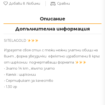
Сравни
Добави в Любими
Описание
Допълнителна информация
SITELAGOLD
Изразете своя стил с тежи нежни златни обици на
винт , форма звездички ефектно изработени в кръг
от цирконии подчертаващи формата
• Злато 14 кт , жълто злато
• Камък : цирконии
• Сертификат за качество
• 1.30 гр