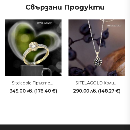
Свързани Продукти
Sitelagold Пръстен 231009
SITELAGOLD Колие 231018
345.00
лв.
(
176.40
€
)
290.00
лв.
(
148.27
€
)