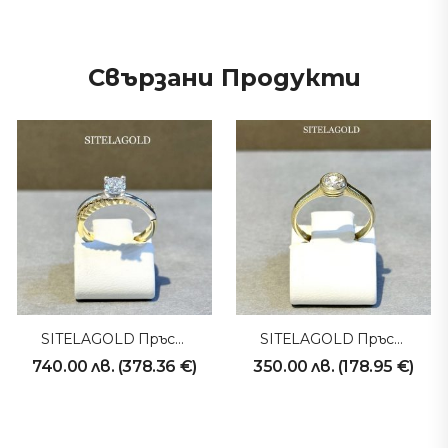
Свързани Продукти
SITELAGOLD Пръстен 231008
SITELAGOLD Пръстен 231010
740.00
лв.
(
378.36
€
)
350.00
лв.
(
178.95
€
)