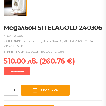
Медальон SITELAGOLD 240306
КОД:
240306
КАТЕГОРИИ:
Всички продукти
,
ЗЛАТО
,
РЪЧНА ИЗРАБОТКА
,
МЕДАЛЬОНИ
ЕТИКЕТИ:
Сителаголд
,
Медальони
,
Gold
510.00
лв.
(
260.76
€
)
1 налични
В количка