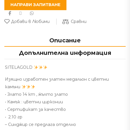
НАПРАВИ ЗАПИТВАНЕ
Сравни
Добави в Любими
Описание
Допълнителна информация
SITELAGOLD
Изящно изработен златен медальон с цветни
камъни
• Злато 14 кт , жълто злато
• Камък : цветни цирконии
• Сертификат за качество
• 2.10 гр
– Синджир се предлага отделно