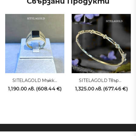
Свързани Продукти
SITELAGOLD Мъжки Пръстен 231028
SITELAGOLD Твърда Гривна 231031
1,190.00
лв.
(
608.44
€
)
1,325.00
лв.
(
677.46
€
)