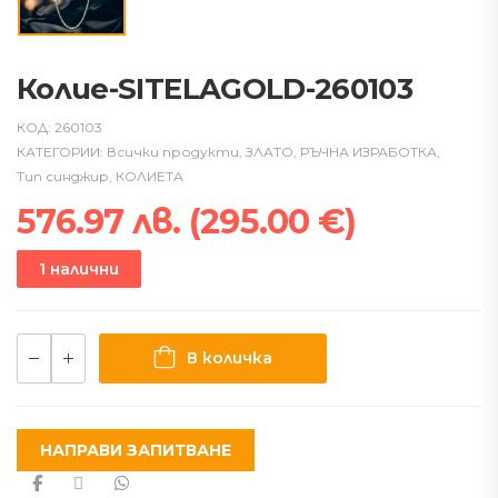
Колие-SITELAGOLD-260103
КОД:
260103
КАТЕГОРИИ:
Всички продукти
,
ЗЛАТО
,
РЪЧНА ИЗРАБОТКА
,
Тип синджир
,
КОЛИЕТА
576.97
лв.
(
295.00
€
)
1 налични
В количка
НАПРАВИ ЗАПИТВАНЕ