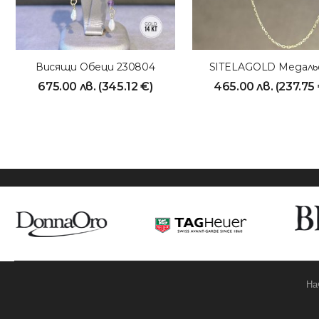
Висящи Обеци 230804
675.00
лв.
(
345.12
€
)
465.00
лв.
(
237.75
На