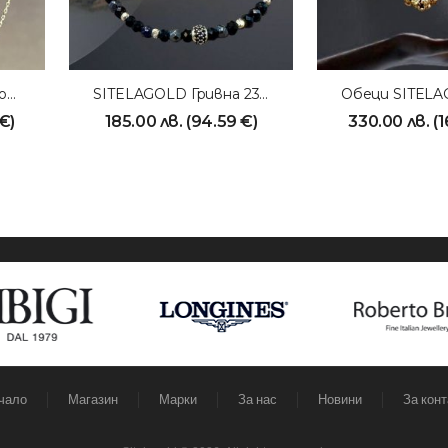
SITELAGOLD Медальон 231023
SITELAGOLD Гривна 231011
€
)
185.00
лв.
(
94.59
€
)
330.00
лв.
(
1
чало
Магазин
Марки
За нас
Новини
За конт