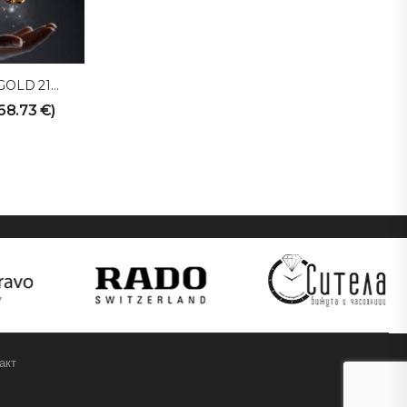
Обеци SITELAGOLD 211101
68.73
€
)
акт