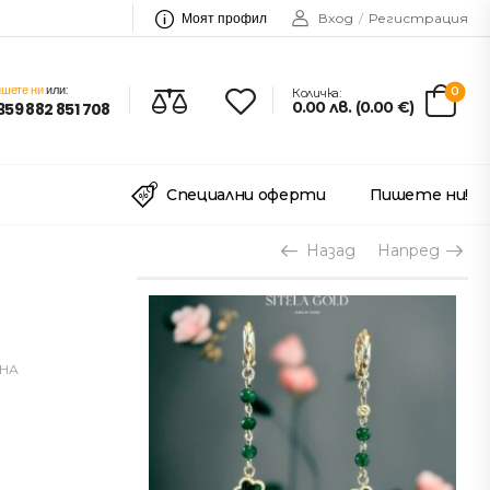
Моят профил
Вход
/
Регистрация
шете ни
или:
0
Количка:
0.00
лв.
(
0.00
€
)
359 882 851 708
Специални оферти
Пишете ни!
Назад
Напред
НА