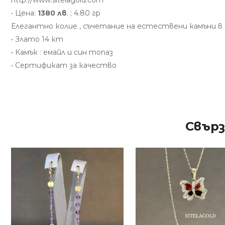
http://www.sitelagold.com
• Цена:
1380 лв
. ; 4.80 гр
Елегантно колие , съчетание на естествени камъни в
• Злато 14 кт
• Камък : емайл и син топаз
• Сертификат за качество
Свър