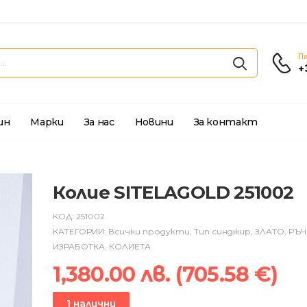
Пи
+
ин
Марки
За нас
Новини
За контакт
Колие SITELAGOLD 251002
КОД:
251002
КАТЕГОРИИ:
Всички продукти
,
Тип синджир
,
ЗЛАТО
,
РЪЧ
ИЗРАБОТКА
,
КОЛИЕТА
1,380.00
лв.
(
705.58
€
)
1 налични