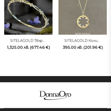
SITELAGOLD Твърда Гривна 231031
SITELAGOLD Колие 231013
1,325.00
лв.
(
677.46
€
)
395.00
лв.
(
201.96
€
)