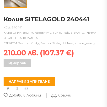
Колие SITELAGOLD 240441
КОД:
240441
КАТЕГОРИИ:
Всички продукти
,
Тип синджир
,
ЗЛАТО
,
РЪЧНА
ИЗРАБОТКА
,
КОЛИЕТА
ЕТИКЕТИ:
Златно бижу
,
Злато
,
Sitelagold
,
New
,
колие
,
jewelry
210.00
лв.
(
107.37
€
)
Изчерпан
НАПРАВИ ЗАПИТВАНЕ
Сравни
Добави в Любими