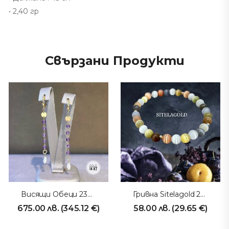
• 2,40 гр
Свързани Продукти
Висящи Обеци 230804
Гривна Sitelagold 230905
675.00
лв.
(
345.12
€
)
58.00
лв.
(
29.65
€
)