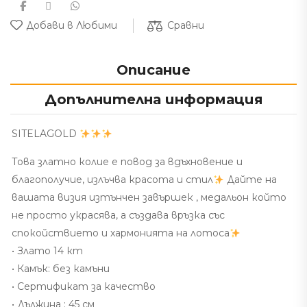
Сравни
Добави в Любими
Описание
Допълнителна информация
SITELAGOLD
Това златно колие е повод за вдъхновение и
благополучие, излъчва красота и стил
Дайте на
вашата визия изтънчен завършек , медальон който
не просто украсява, а създава връзка със
спокойствието и хармонията на лотоса
• Злато 14 кт
• Камък: без камъни
• Сертификат за качество
• Дължина : 45 см