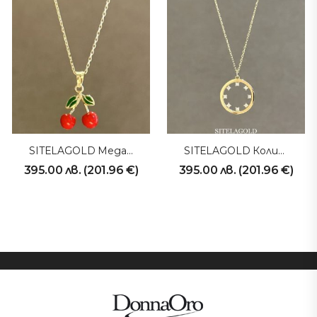
SITELAGOLD Медальон Черешки
SITELAGOLD Колие 231013
395.00
лв.
(
201.96
€
)
395.00
лв.
(
201.96
€
)