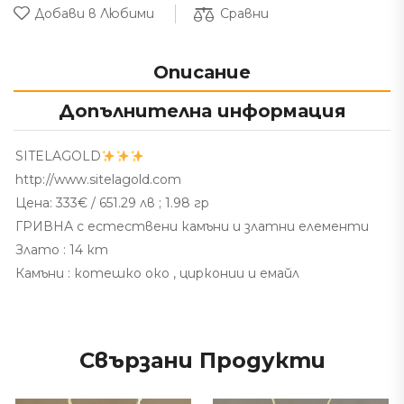
Сравни
Добави в Любими
Описание
Допълнителна информация
SITELAGOLD
http://www.sitelagold.com
Цена:
333€ / 651.29 лв ; 1.98 гр
ГРИВНА с естествени камъни и златни елементи
Злато : 14 кт
Камъни : котешко око , цирконии и емайл
Свързани Продукти