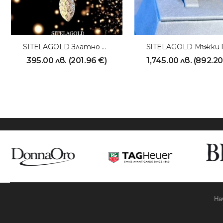
SITELAGOLD Златно Колие 231016
395.00
лв.
(
201.96
€
)
1,745.00
лв.
(
892.2
На