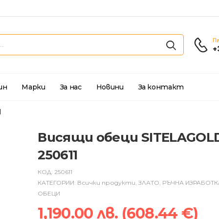
Пи
+
ин
Марки
За нас
Новини
За контакт
1
Висящи обеци SITELAGOL
250611
КОД:
250611
КАТЕГОРИИ:
Всички продукти
,
ЗЛАТО
,
РЪЧНА ИЗРАБОТК
ОБЕЦИ
1,190.00
лв.
(
608.44
€
)