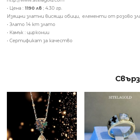
http://www.sitelagold.com
• Цена :
1190 лв
; 4.30 гр.
Изящни златни висящи обици, елементи от розово зл
• Злато 14 кт злато
• Камък : цирконии
• Сертификат за качество
Свър