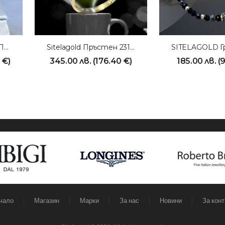
SITELAGOLD Мъжки Пръстен 231026
Sitelagold Пръстен 231009
0
€
)
345.00
лв.
(
176.40
€
)
185.00
лв.
(
чало
Магазин
Марки
За нас
Новини
За конт