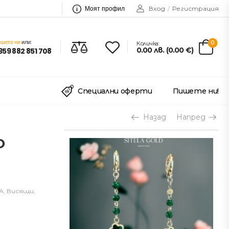
Моят профил
Вход
/
Регистрация
шете ни
или:
0
Количка:
0.00
лв.
(
0.00
€
)
359 882 851 708
Специални оферти
Пишете ни!
Назад
Напред
D
А
,
Висящи
,