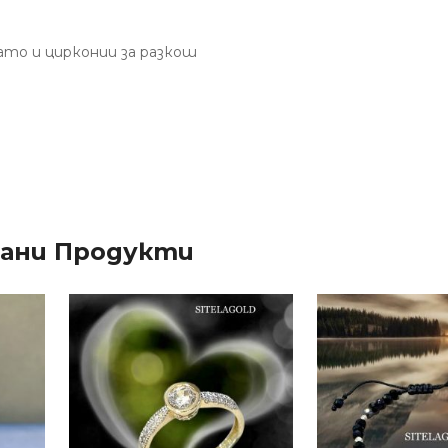
ато и цирконии за разкош
зани Продукти