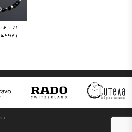
SITELAGOLD Гривна 231011
94.59
€
)
акт