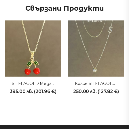
Свързани Продукти
SITELAGOLD Медальон Черешки
Колие SITELAGOLD 230902
395.00
лв.
(
201.96
€
)
250.00
лв.
(
127.82
€
)