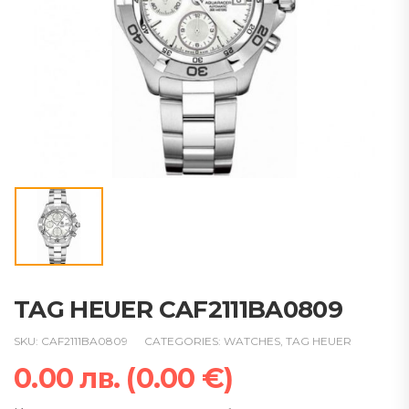
TAG HEUER CAF2111BA0809
SKU:
CAF2111BA0809
CATEGORIES:
WATCHES
,
TAG HEUER
0.00
лв.
(
0.00
€
)